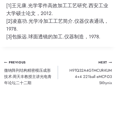
[1]王元康.光学零件高效加工工艺研究.西安工业
大学硕士论文，2012.
[2]凌嘉功.光学冷加工工艺简介.仪器仪表通讯，
1978.
[3]包振远.球面透镜的加工.仪器制造，1978.
Post
PREVIOUS
NEXT
微纳阵列结构精密模压成形
H9TQ32A4GTMCUR-KUM
navigation
技术-周天丰教授主讲光电青
4+4 221ball eMCP-D3
年论坛二十二期
SKhynix