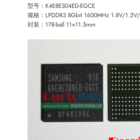
型号：K4E8E304ED-EGCE
规格：LPDDR3 8Gbit 1600MHz 1.8V/1.2V/
封装：178-ball 11×11.5mm