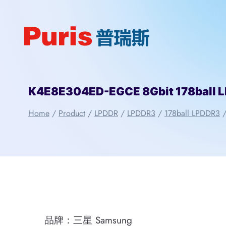
Skip
to
content
K4E8E304ED-EGCE 8Gbit 178ball 
Home
/
Product
/
LPDDR
/
LPDDR3
/
178ball LPDDR3
品牌：三星 Samsung